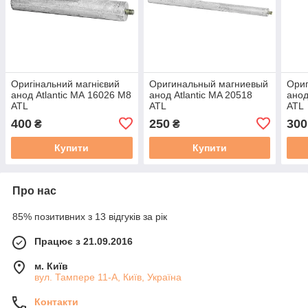
Оригінальний магнієвий
Оригинальный магниевый
Ориг
анод Atlantic МА 16026 М8
анод Atlantic MA 20518
анод
ATL
ATL
ATL
400
250
300
₴
₴
Купити
Купити
Про нас
85% позитивних з 13 відгуків за рік
Працює з 21.09.2016
м. Київ
вул. Тампере 11-А, Київ, Україна
Контакти