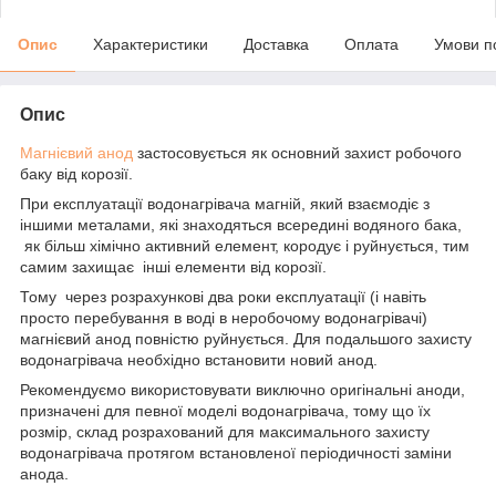
Опис
Характеристики
Доставка
Оплата
Умови п
Опис
Магнієвий анод
застосовується як основний захист робочого
баку від корозії.
При експлуатації водонагрівача магній, який взаємодіє з
іншими металами, які знаходяться всередині водяного бака,
як більш хімічно активний елемент, кородує і руйнується, тим
самим захищає інші елементи від корозії.
Тому через розрахункові два роки експлуатації (і навіть
просто перебування в воді в неробочому водонагрівачі)
магнієвий анод повністю руйнується. Для подальшого захисту
водонагрівача необхідно встановити новий анод.
Рекомендуємо використовувати виключно оригінальні аноди,
призначені для певної моделі водонагрівача, тому що їх
розмір, склад розрахований для максимального захисту
водонагрівача протягом встановленої періодичності заміни
анода.