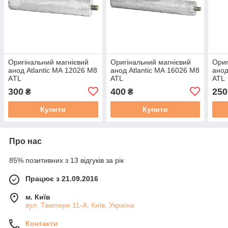
Оригінальний магнієвий
Оригінальний магнієвий
Ори
анод Atlantic МА 12026 М8
анод Atlantic МА 16026 М8
анод
АTL
ATL
ATL
300
400
250
₴
₴
Купити
Купити
Про нас
85% позитивних з 13 відгуків за рік
Працює з 21.09.2016
м. Київ
вул. Тампере 11-А, Київ, Україна
Контакти