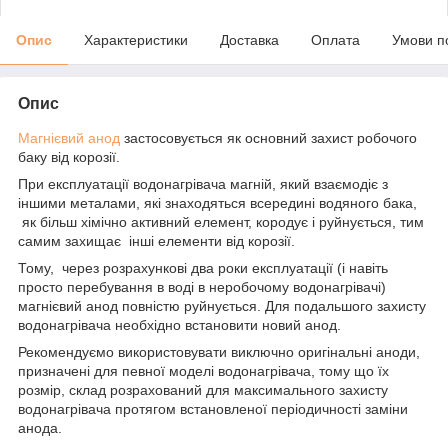
Опис
Характеристики
Доставка
Оплата
Умови п
Опис
Магнієвий анод
застосовується як основний захист робочого
баку від корозії.
При експлуатації водонагрівача магній, який взаємодіє з
іншими металами, які знаходяться всередині водяного бака,
як більш хімічно активний елемент, кородує і руйнується, тим
самим захищає інші елементи від корозії.
Тому, через розрахункові два роки експлуатації (і навіть
просто перебування в воді в неробочому водонагрівачі)
магнієвий анод повністю руйнується. Для подальшого захисту
водонагрівача необхідно встановити новий анод.
Рекомендуємо використовувати виключно оригінальні аноди,
призначені для певної моделі водонагрівача, тому що їх
розмір, склад розрахований для максимального захисту
водонагрівача протягом встановленої періодичності заміни
анода.