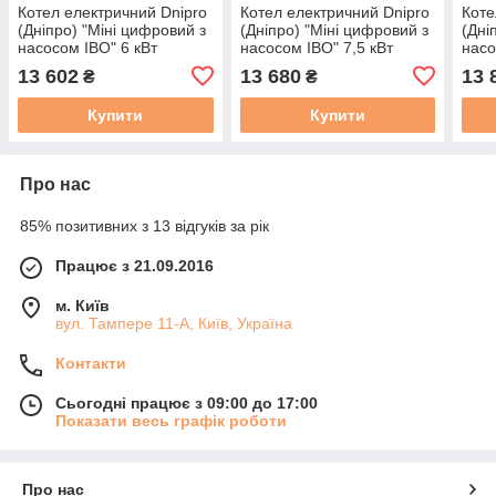
Котел електричний Dnipro
Котел електричний Dnipro
Коте
(Дніпро) "Міні цифровий з
(Дніпро) "Міні цифровий з
(Дні
насосом IBO" 6 кВт
насосом IBO" 7,5 кВт
насо
220/380 В
220/380 В
220/
13 602
13 680
13 
₴
₴
Купити
Купити
Про нас
85% позитивних з 13 відгуків за рік
Працює з 21.09.2016
м. Київ
вул. Тампере 11-А, Київ, Україна
Контакти
Сьогодні працює з 09:00 до 17:00
Показати весь графік роботи
Про нас