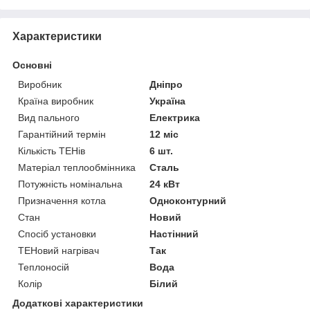
Характеристики
Основні
Виробник
Дніпро
Країна виробник
Україна
Вид пального
Електрика
Гарантійний термін
12 міс
Кількість ТЕНів
6 шт.
Матеріал теплообмінника
Сталь
Потужність номінальна
24 кВт
Призначення котла
Одноконтурний
Стан
Новий
Спосіб установки
Настінний
ТЕНовий нагрівач
Так
Теплоносій
Вода
Колір
Білий
Додаткові характеристики