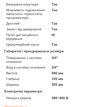
Безшумна комутація
Так
Можливість підключення
Так
кімнатного термостата-
програматора
Дисплей
Так
Захист від замерзання
Так
Пульт дистанційного
Ні
керування
Циркуляційний насос
Так
Габаритні і приєднувальні розміри
Повернення з системи
3/4"
опалення
Вхід в систему опалення
3/4"
Висота
690 мм
Глибина
155 мм
Ширина
355 мм
Електричні параметри
Напруга мережі
380~400 В
Приховати