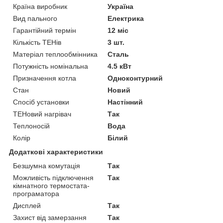
Країна виробник
Україна
Вид пального
Електрика
Гарантійний термін
12 міс
Кількість ТЕНів
3 шт.
Матеріал теплообмінника
Сталь
Потужність номінальна
4.5 кВт
Призначення котла
Одноконтурний
Стан
Новий
Спосіб установки
Настінний
ТЕНовий нагрівач
Так
Теплоносій
Вода
Колір
Білий
Додаткові характеристики
Безшумна комутація
Так
Можливість підключення
Так
кімнатного термостата-
програматора
Дисплей
Так
Захист від замерзання
Так