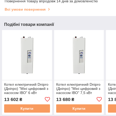
Повернення товару впродовж 14 днів за домовленістю
Всі умови повернення
Подібні товари компанії
Котел електричний Dnipro
Котел електричний Dnipro
Коте
(Дніпро) "Міні цифровий з
(Дніпро) "Міні цифровий з
(Дні
насосом IBO" 6 кВт
насосом IBO" 7,5 кВт
насо
220/380 В
220/380 В
220/
13 602
13 680
13 
₴
₴
Купити
Купити