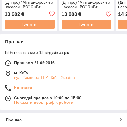
(Дніпро) "Міні цифровий з
(Дніпро) "Міні цифровий з
(Дні
насосом IBO" 6 кВт
насосом IBO" 9 кВт
насо
220/380 В
220/380 В
13 602
13 800
14 
₴
₴
Купити
Купити
Про нас
85% позитивних з 13 відгуків за рік
Працює з 21.09.2016
м. Київ
вул. Тампере 11-А, Київ, Україна
Контакти
Сьогодні працює з 10:00 до 15:00
Показати весь графік роботи
Про нас