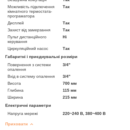
Можливість підключення
Так
кімнатного термостата-
програматора
Дисплей
Так
Захист від замерзання
Так
Пульт дистанційного
Ні
керування
Циркуляційний насос
Так
Габаритні і приєднувальні розміри
Повернення з системи
3/4"
опалення
Вхід в систему опалення
3/4"
Висота
700 мм
Глибина
115 мм
Ширина
215 мм
Електричні параметри
Напруга мережі
220~240 В, 380~400 В
Приховати