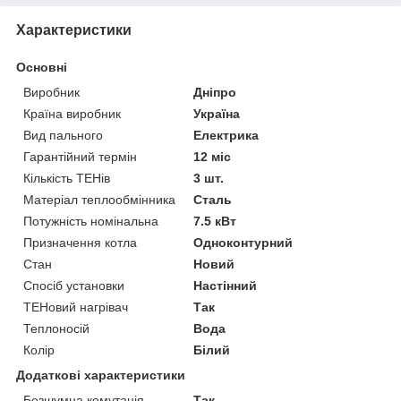
Характеристики
Основні
Виробник
Дніпро
Країна виробник
Україна
Вид пального
Електрика
Гарантійний термін
12 міс
Кількість ТЕНів
3 шт.
Матеріал теплообмінника
Сталь
Потужність номінальна
7.5 кВт
Призначення котла
Одноконтурний
Стан
Новий
Спосіб установки
Настінний
ТЕНовий нагрівач
Так
Теплоносій
Вода
Колір
Білий
Додаткові характеристики
Безшумна комутація
Так