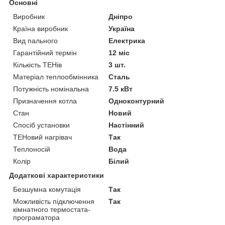
Основні
Виробник
Дніпро
Країна виробник
Україна
Вид пального
Електрика
Гарантійний термін
12 міс
Кількість ТЕНів
3 шт.
Матеріал теплообмінника
Сталь
Потужність номінальна
7.5 кВт
Призначення котла
Одноконтурний
Стан
Новий
Спосіб установки
Настінний
ТЕНовий нагрівач
Так
Теплоносій
Вода
Колір
Білий
Додаткові характеристики
Безшумна комутація
Так
Можливість підключення
Так
кімнатного термостата-
програматора