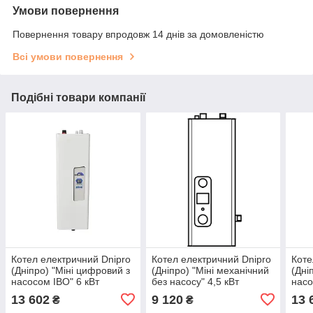
Умови повернення
Повернення товару впродовж 14 днів за домовленістю
Всі умови повернення
Подібні товари компанії
Котел електричний Dnipro
Котел електричний Dnipro
Коте
(Дніпро) "Міні цифровий з
(Дніпро) "Міні механічний
(Дні
насосом IBO" 6 кВт
без насосу" 4,5 кВт
насо
220/380 В
220/380 В
220/
13 602
9 120
13 
₴
₴