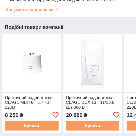
Всі умови повернення
Подібні товари компанії
Проточний водонагрівач
Проточний водонагрівач
Прот
CLAGE MBH 6 - 5,7 кВт
CLAGE DCX 13 - 11/13,5
CLAG
220В
кВт 380 В
220
8 250
20 880
12 
₴
₴
Купити
Купити