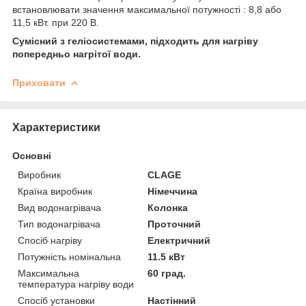
встановлювати значення максимальної потужності : 8,8 або
11,5 кВт. при 220 В.
Сумісний з геліосистемами, підходить для нагріву
попередньо нагрітої води.
Приховати
Характеристики
Основні
Виробник
CLAGE
Країна виробник
Німеччина
Вид водонагрівача
Колонка
Тип водонагрівача
Проточний
Спосіб нагріву
Електричний
Потужність номінальна
11.5 кВт
Максимальна
60 град.
температура нагріву води
Спосіб установки
Настінний