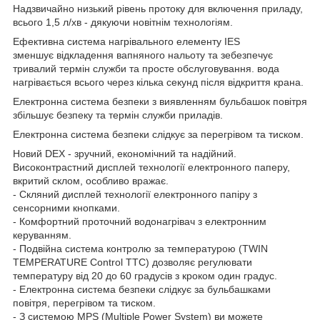
Надзвичайно низький рівень протоку для включення приладу,
всього 1,5 л/хв - дякуючи новітнім технологіям.
Ефективна система нагрівального елементу IES
зменшує відкладення вапняного нальоту та зебезпечує
тривалий термін служби та просте обслуговування. вода
нагрівається всього через кілька секунд після відкриття крана.
Електронна система безпеки з виявленням бульбашок повітря
збільшує безпеку та термін служби приладів.
Електронна система безпеки слідкує за перегрівом та тиском.
Новий DEX - зручний, економічний та надійний.
Високонтрастний дисплей технології електронного паперу,
вкритий склом, особливо вражає.
- Скляний дисплей технології електронного папіру з
сенсорними кнопками.
- Комфортний проточний водонагрівач з електронним
керуванням.
- Подвійна система контролю за температурою (TWIN
TEMPERATURE Control TTC) дозволяє регулювати
температуру від 20 до 60 градусів з кроком один градус.
- Електронна система безпеки слідкує за бульбашками
повітря, перегрівом та тиском.
- З системою MPS (Multiple Power System) ви можете