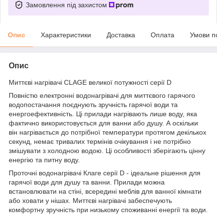
Замовлення під захистом
Опис
Характеристики
Доставка
Оплата
Умови п
Опис
Миттєві нагрівачі CLAGE великої потужності серії D
Повністю електронні водонагрівачі для миттєвого гарячого
водопостачання поєднують зручність гарячої води та
енергоефективність. Ці прилади нагрівають лише воду, яка
фактично використовується для ванни або душу. А оскільки
він нагрівається до потрібної температури протягом декількох
секунд, немає тривалих термінів очікування і не потрібно
змішувати з холодною водою. Ці особливості зберігають цінну
енергію та питну воду.
Проточні водонагрівачі Клаге серії D - ідеальне рішення для
гарячої води для душу та ванни. Прилади можна
встановлювати на стіні, всередині меблів для ванної кімнати
або ховати у нішах. Миттєві нагрівачі забеспечують
комфортну зручність при низькому споживанні енергії та води.