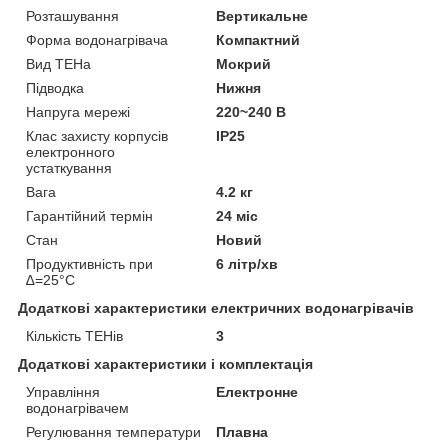
Розташування
Вертикальне
Форма водонагрівача
Компактний
Вид ТЕНа
Мокрий
Підводка
Нижня
Напруга мережі
220~240 В
Клас захисту корпусів
IP25
електронного
устаткування
Вага
4.2 кг
Гарантійний термін
24 міс
Стан
Новий
Продуктивність при
6 літр/хв
∆=25°С
Додаткові характеристики електричних водонагрівачів
Кількість ТЕНів
3
Додаткові характеристики і комплектація
Управління
Електронне
водонагрівачем
Регулювання температури
Плавна