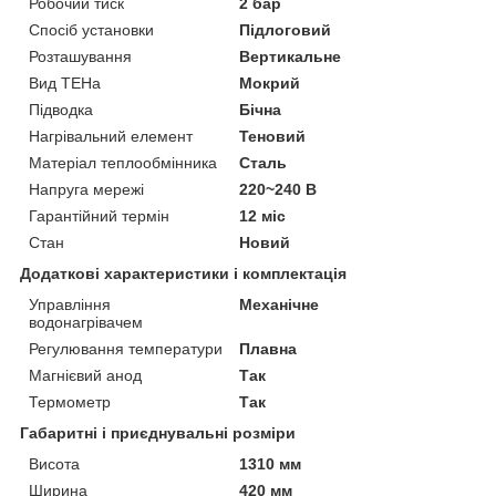
Робочий тиск
2 бар
Спосіб установки
Підлоговий
Розташування
Вертикальне
Вид ТЕНа
Мокрий
Підводка
Бічна
Нагрівальний елемент
Теновий
Матеріал теплообмінника
Сталь
Напруга мережі
220~240 В
Гарантійний термін
12 міс
Стан
Новий
Додаткові характеристики і комплектація
Управління
Механічне
водонагрівачем
Регулювання температури
Плавна
Магнієвий анод
Так
Термометр
Так
Габаритні і приєднувальні розміри
Висота
1310 мм
Ширина
420 мм