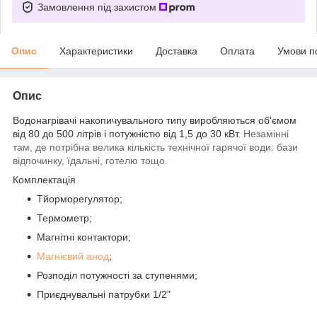
Замовлення під захистом
Опис
Характеристики
Доставка
Оплата
Умови п
Опис
Водонагрівачі накопичувального типу виробляються об'ємом
від 80 до 500 літрів і потужністю від 1,5 до 30 кВт.
Незамінні
там, де потрібна велика кількість технічної гарячої води: бази
відпочинку, їдальні, готелю тощо.
Комплектація
Т
йорморегулятор;
Термометр;
Магнітні контактори;
Магнієвий анод
;
Розподіл потужності за ступенями;
Приєднувальні патрубки 1/2"