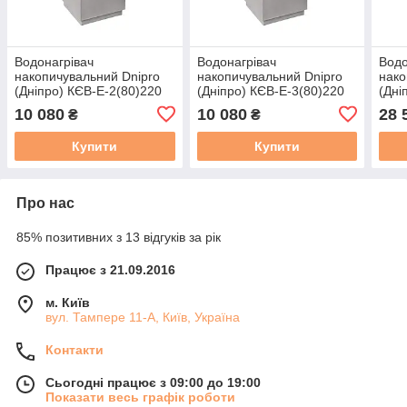
Водонагрівач
Водонагрівач
Водо
накопичувальний Dnipro
накопичувальний Dnipro
нако
(Дніпро) КЄВ-Е-2(80)220
(Дніпро) КЄВ-Е-3(80)220
(Дні
10 080
10 080
28 
₴
₴
Купити
Купити
Про нас
85% позитивних з 13 відгуків за рік
Працює з 21.09.2016
м. Київ
вул. Тампере 11-А, Київ, Україна
Контакти
Сьогодні працює з 09:00 до 19:00
Показати весь графік роботи