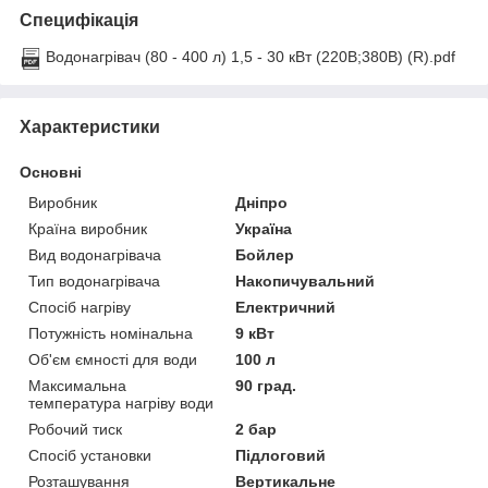
Специфікація
Водонагрівач (80 - 400 л) 1,5 - 30 кВт (220В;380В) (R).pdf
Характеристики
Основні
Виробник
Дніпро
Країна виробник
Україна
Вид водонагрівача
Бойлер
Тип водонагрівача
Накопичувальний
Спосіб нагріву
Електричний
Потужність номінальна
9 кВт
Об'єм ємності для води
100 л
Максимальна
90 град.
температура нагріву води
Робочий тиск
2 бар
Спосіб установки
Підлоговий
Розташування
Вертикальне