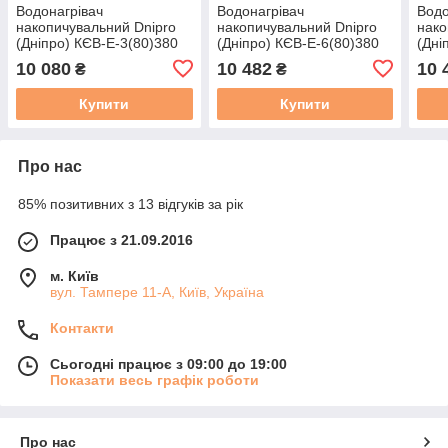
Водонагрівач
Водонагрівач
Водо
накопичувальний Dnipro
накопичувальний Dnipro
нако
(Дніпро) КЄВ-Е-3(80)380
(Дніпро) КЄВ-Е-6(80)380
(Дні
10 080
10 482
10 
₴
₴
Купити
Купити
Про нас
85% позитивних з 13 відгуків за рік
Працює з 21.09.2016
м. Київ
вул. Тампере 11-А, Київ, Україна
Контакти
Сьогодні працює з 09:00 до 19:00
Показати весь графік роботи
Про нас