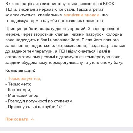
В якості нагрівачів використовуються високоякісні БЛОК-
ТЕНи, виконані з нержавіючої сталі. Також агрегат
комплектується спеціальним
магнієвим анодом
, що
т подовжує термін служби нагріваючих елементів.
Принцип роботи апарату досить простий. З водопровідної
мережі, через зворотний клапан і нижній патрубок, холодна
вода надходить в бак і наповнює його. Після його повного
заповнення, подається електроживлення, і вода нагрівається
до заданої температури, а ТЕН відключається і далі в
автономатичному режимі підтримується температура води,
завдяки вбудованому терморегулювачу та утепленому баку.
Комплектація:
-
Терморегулятор
;
- Термометр;
- Контактори;
- Магнієвий анод;
- Розподіл потужності по ступеням;
- Приєднувальні патрубки 1/2 "
Приховати