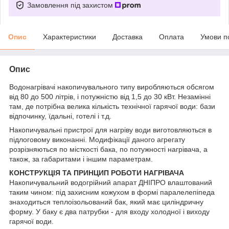
Замовлення під захистом
Опис
Характеристики
Доставка
Оплата
Умови п
Опис
Водонагрівачі накопичувального типу виробляються обсягом
від 80 до 500 літрів, і потужністю від 1,5 до 30 кВт. Незамінні
там, де потрібна велика кількість технічної гарячої води: бази
відпочинку, їдальні, готелі і т.д.
Накопичувальні пристрої для нагріву води виготовляються в
підлоговому виконанні. Модифікації даного агрегату
розрізняються по місткості бака, по потужності нагрівача, а
також, за габаритами і іншим параметрам.
КОНСТРУКЦІЯ ТА ПРИНЦИП РОБОТИ НАГРІВАЧА
Накопичувальний водогрійний апарат ДНІПРО влаштований
таким чином: під захисним кожухом в формі паралелепіпеда
знаходиться теплоізольований бак, який має циліндричну
форму. У баку є два патрубки - для входу холодної і виходу
гарячої води.