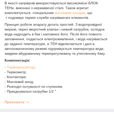
В якості нагрівачів використовуються високоякісні БЛОК-
ТЕНи, виконані з нержавіючої сталі. Також агрегат
комплектується спеціальним
магнієвим анодом
, що
т подовжує термін служби нагріваючих елементів.
Принцип роботи апарату досить простий. З водопровідної
мережі, через зворотний клапан і нижній патрубок, холодна
вода надходить в бак і наповнює його. Після його повного
заповнення, подається електроживлення, і вода нагрівається
до заданої температури, а ТЕН відключається і далі в
автономатичному режимі підтримується температура води,
завдяки вбудованому терморегулювачу та утепленому баку.
Комплектація:
-
Терморегулятор
;
- Термометр;
- Контактори;
- Магнієвий анод;
- Розподіл потужності по ступеням;
- Приєднувальні патрубки 1/2 "
Приховати