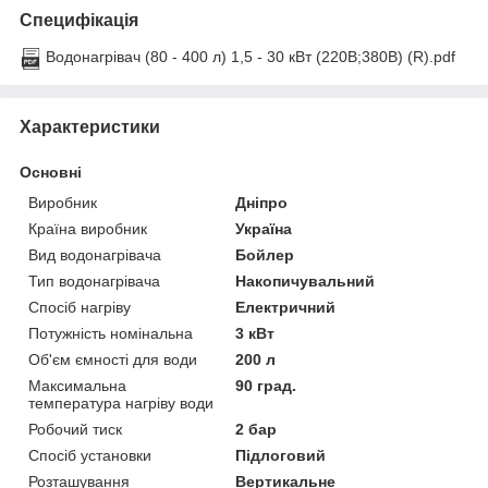
Специфікація
Водонагрівач (80 - 400 л) 1,5 - 30 кВт (220В;380В) (R).pdf
Характеристики
Основні
Виробник
Дніпро
Країна виробник
Україна
Вид водонагрівача
Бойлер
Тип водонагрівача
Накопичувальний
Спосіб нагріву
Електричний
Потужність номінальна
3 кВт
Об'єм ємності для води
200 л
Максимальна
90 град.
температура нагріву води
Робочий тиск
2 бар
Спосіб установки
Підлоговий
Розташування
Вертикальне