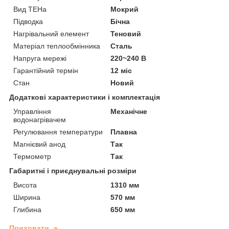
Вид ТЕНа
Мокрий
Підводка
Бічна
Нагрівальний елемент
Теновий
Матеріал теплообмінника
Сталь
Напруга мережі
220~240 В
Гарантійний термін
12 міс
Стан
Новий
Додаткові характеристики і комплектація
Управління
Механічне
водонагрівачем
Регулювання температури
Плавна
Магнієвий анод
Так
Термометр
Так
Габаритні і приєднувальні розміри
Висота
1310 мм
Ширина
570 мм
Глибина
650 мм
Приховати