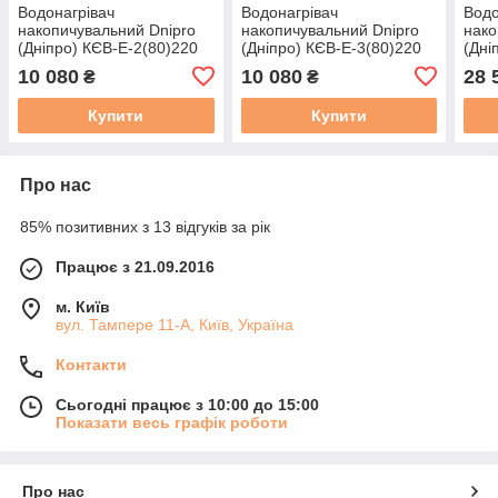
Водонагрівач
Водонагрівач
Водо
накопичувальний Dnipro
накопичувальний Dnipro
нако
(Дніпро) КЄВ-Е-2(80)220
(Дніпро) КЄВ-Е-3(80)220
(Дні
10 080
10 080
28 
₴
₴
Купити
Купити
Про нас
85% позитивних з 13 відгуків за рік
Працює з 21.09.2016
м. Київ
вул. Тампере 11-А, Київ, Україна
Контакти
Сьогодні працює з 10:00 до 15:00
Показати весь графік роботи
Про нас