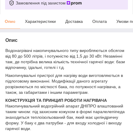
Замовлення під захистом
Опис
Характеристики
Доставка
Оплата
Умови п
Опис
Водонагрівачі накопичувального типу виробляються обсягом
від 80 до 500 літрів, і потужністю від 1,5 до 30 кВт. Незамінні
там, де потрібна велика кількість технічної гарячої води: бази
відпочинку, їдальні, готелі і т.д.
Накопичувальні пристрої для нагріву води виготовляються в
підлоговому виконанні. Модифікації даного агрегату
розрізняються по місткості бака, по потужності нагрівача, а
також, за габаритами і іншим параметрам.
КОНСТРУКЦІЯ ТА ПРИНЦИП РОБОТИ НАГРІВАЧА
Накопичувальний водогрійний апарат ДНІПРО влаштований
таким чином: під захисним кожухом в формі паралелепіпеда
знаходиться теплоізольований бак, який має циліндричну
форму. У баку є два патрубки - для входу холодної і виходу
гарячої води.