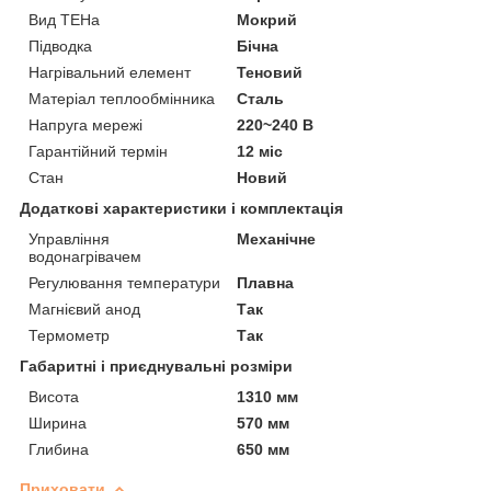
Вид ТЕНа
Мокрий
Підводка
Бічна
Нагрівальний елемент
Теновий
Матеріал теплообмінника
Сталь
Напруга мережі
220~240 В
Гарантійний термін
12 міс
Стан
Новий
Додаткові характеристики і комплектація
Управління
Механічне
водонагрівачем
Регулювання температури
Плавна
Магнієвий анод
Так
Термометр
Так
Габаритні і приєднувальні розміри
Висота
1310 мм
Ширина
570 мм
Глибина
650 мм
Приховати