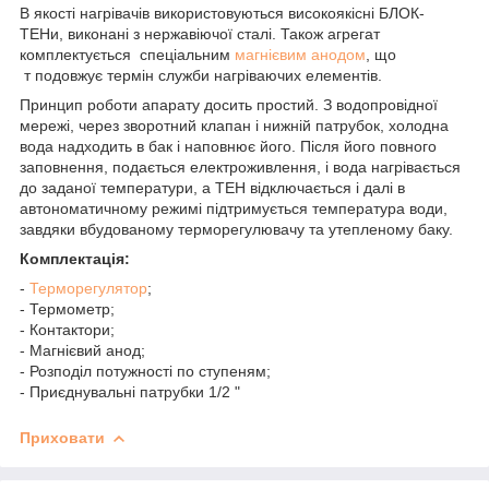
В якості нагрівачів використовуються високоякісні БЛОК-
ТЕНи, виконані з нержавіючої сталі. Також агрегат
комплектується спеціальним
магнієвим анодом
, що
т подовжує термін служби нагріваючих елементів.
Принцип роботи апарату досить простий. З водопровідної
мережі, через зворотний клапан і нижній патрубок, холодна
вода надходить в бак і наповнює його. Після його повного
заповнення, подається електроживлення, і вода нагрівається
до заданої температури, а ТЕН відключається і далі в
автономатичному режимі підтримується температура води,
завдяки вбудованому терморегулювачу та утепленому баку.
Комплектація:
-
Терморегулятор
;
- Термометр;
- Контактори;
- Магнієвий анод;
- Розподіл потужності по ступеням;
- Приєднувальні патрубки 1/2 "
Приховати