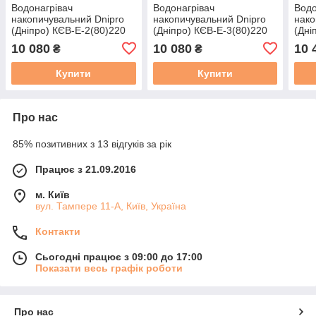
Водонагрівач
Водонагрівач
Водо
накопичувальний Dnipro
накопичувальний Dnipro
нако
(Дніпро) КЄВ-Е-2(80)220
(Дніпро) КЄВ-Е-3(80)220
(Дні
10 080
10 080
10 
₴
₴
Купити
Купити
Про нас
85% позитивних з 13 відгуків за рік
Працює з 21.09.2016
м. Київ
вул. Тампере 11-А, Київ, Україна
Контакти
Сьогодні працює з 09:00 до 17:00
Показати весь графік роботи
Про нас