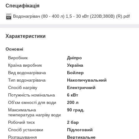
Специфікація
Водонагрівач (80 - 400 л) 1,5 - 30 кВт (220В;380В) (R).pdf
Характеристики
Основні
Виробник
Дніпро
Країна виробник
Україна
Вид водонагрівача
Бойлер
Тип водонагрівача
Накопичувальний
Спосіб нагріву
Електричний
Потужність номінальна
6 кВт
Об'єм ємності для води
200 л
Максимальна
90 град.
температура нагріву води
Робочий тиск
2 бар
Спосіб установки
Підлоговий
Розташування
Вертикальне