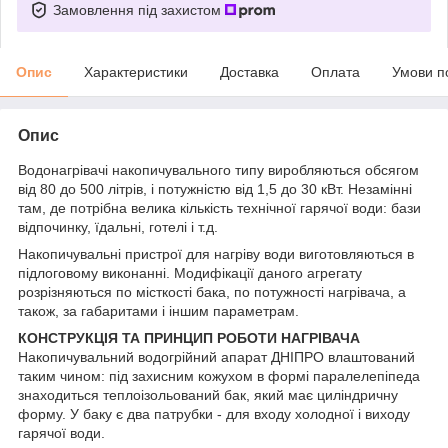
Замовлення під захистом
Опис
Характеристики
Доставка
Оплата
Умови п
Опис
Водонагрівачі накопичувального типу виробляються обсягом
від 80 до 500 літрів, і потужністю від 1,5 до 30 кВт. Незамінні
там, де потрібна велика кількість технічної гарячої води: бази
відпочинку, їдальні, готелі і т.д.
Накопичувальні пристрої для нагріву води виготовляються в
підлоговому виконанні. Модифікації даного агрегату
розрізняються по місткості бака, по потужності нагрівача, а
також, за габаритами і іншим параметрам.
КОНСТРУКЦІЯ ТА ПРИНЦИП РОБОТИ НАГРІВАЧА
Накопичувальний водогрійний апарат ДНІПРО влаштований
таким чином: під захисним кожухом в формі паралелепіпеда
знаходиться теплоізольований бак, який має циліндричну
форму. У баку є два патрубки - для входу холодної і виходу
гарячої води.