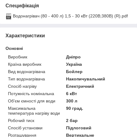
Специфікація
Водонагрівач (80 - 400 л) 1,5 - 30 кВт (220В;380В) (R).pdf
Характеристики
Основні
Виробник
Дніпро
Країна виробник
Україна
Вид водонагрівача
Бойлер
Тип водонагрівача
Накопичувальний
Спосіб нагріву
Електричний
Потужність номінальна
6 кВт
Об'єм ємності для води
300 л
Максимальна
90 град.
температура нагріву води
Робочий тиск
2 бар
Спосіб установки
Підлоговий
Розташування
Вертикальне