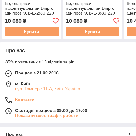
Водонагрівач
Водонагрівач
Водо
накопичувальний Dnipro
накопичувальний Dnipro
нако
(Дніпро) КЄВ-Е-2(80)220
(Дніпро) КЄВ-Е-3(80)220
(Дні
10 080
10 080
10 
₴
₴
Купити
Купити
Про нас
85% позитивних з 13 відгуків за рік
Працює з 21.09.2016
м. Київ
вул. Тампере 11-А, Київ, Україна
Контакти
Сьогодні працює з 09:00 до 19:00
Показати весь графік роботи
Про нас