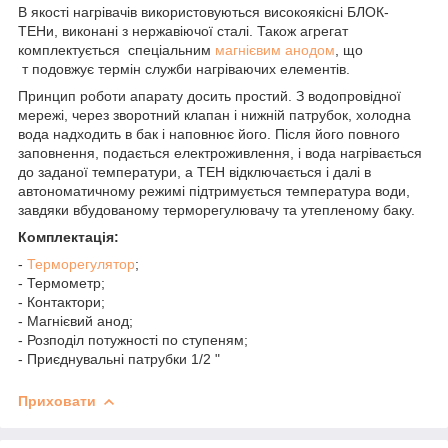
В якості нагрівачів використовуються високоякісні БЛОК-
ТЕНи, виконані з нержавіючої сталі. Також агрегат
комплектується спеціальним
магнієвим анодом
, що
т подовжує термін служби нагріваючих елементів.
Принцип роботи апарату досить простий. З водопровідної
мережі, через зворотний клапан і нижній патрубок, холодна
вода надходить в бак і наповнює його. Після його повного
заповнення, подається електроживлення, і вода нагрівається
до заданої температури, а ТЕН відключається і далі в
автономатичному режимі підтримується температура води,
завдяки вбудованому терморегулювачу та утепленому баку.
Комплектація:
-
Терморегулятор
;
- Термометр;
- Контактори;
- Магнієвий анод;
- Розподіл потужності по ступеням;
- Приєднувальні патрубки 1/2 "
Приховати