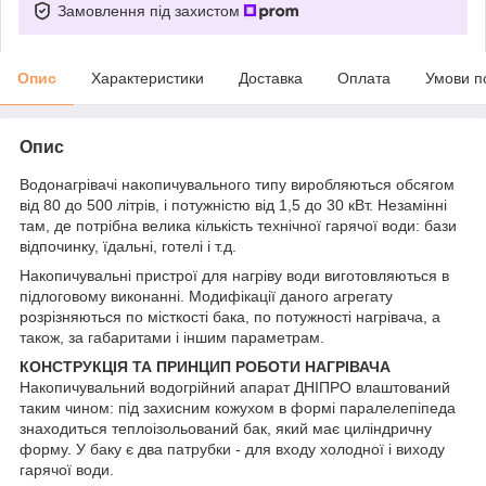
Замовлення під захистом
Опис
Характеристики
Доставка
Оплата
Умови п
Опис
Водонагрівачі накопичувального типу виробляються обсягом
від 80 до 500 літрів, і потужністю від 1,5 до 30 кВт. Незамінні
там, де потрібна велика кількість технічної гарячої води: бази
відпочинку, їдальні, готелі і т.д.
Накопичувальні пристрої для нагріву води виготовляються в
підлоговому виконанні. Модифікації даного агрегату
розрізняються по місткості бака, по потужності нагрівача, а
також, за габаритами і іншим параметрам.
КОНСТРУКЦІЯ ТА ПРИНЦИП РОБОТИ НАГРІВАЧА
Накопичувальний водогрійний апарат ДНІПРО влаштований
таким чином: під захисним кожухом в формі паралелепіпеда
знаходиться теплоізольований бак, який має циліндричну
форму. У баку є два патрубки - для входу холодної і виходу
гарячої води.